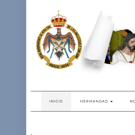
Skip
to
content
INICIO
HERMANDAD
NO
.